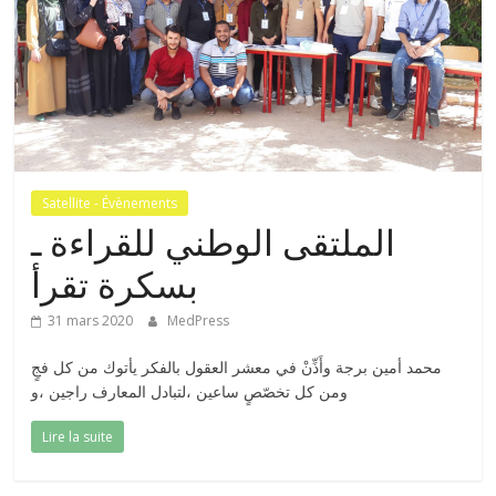
Satellite - Évènements
الملتقى الوطني للقراءة ـ
بسكرة تقرأ
31 mars 2020
MedPress
‬ومن‭ ‬كل‭ ‬تخصّصٍ‭ ‬ساعين ،‬لتبادل‭ ‬المعارف‭ ‬راجين ،و
Lire la suite