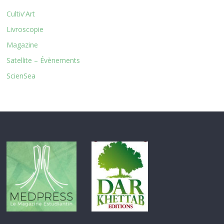
Cultiv'Art
Livroscopie
Magazine
Satellite – Évènements
ScienSea