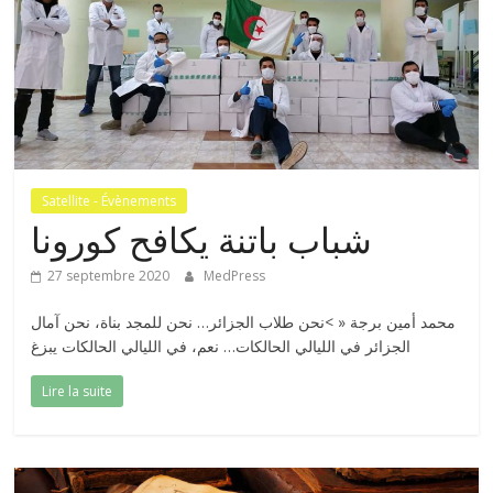
Satellite - Évènements
شباب باتنة يكافح كورونا
27 septembre 2020
MedPress
محمد أمين برجة « >نحن طلاب الجزائر… نحن للمجد بناة، نحن آمال
الجزائر في الليالي الحالكات… نعم، في الليالي الحالكات يبزغ
Lire la suite