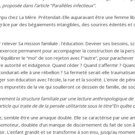
 proposée dans l’article
‘‘
Parallèles infectieux
’’.
rompu chez La Mère. Prétendait-Elle auparavant être une femme lib
sa grâce par des bégaiements intangibles, des sourires édentés e
relever Sa mission familiale : l’éducation. Deviner ses besoins, sc
n exercice permanent pour accompagner la construction de la pers
d’équilibrer le “moi” de son rejeton avec l’“autre”, pour parachever 
 entre autorité et indulgence. Quand céder ? Quand s’affermir ? Qua
nduirait-elle à une rébellion ? Sa fermeté serait-elle traumatisant
ager son éducation avec l’école, la rue et la société. L’envie de pé
mpuretés de la vie qui souilleront ce dessein de famille, de soci
rement la structure familiale par une lecture anthropologique de l
icle qui traite de de la pensée utilitariste sous le titre‘‘En quête 
ance, semble être une arnaque double. Elle se caractérise par une 
moteur, doublée d’un manque de discernement du fait de son âge
 saisir. L’enfant grandit et se transforme à son insu, jusqu’au mom