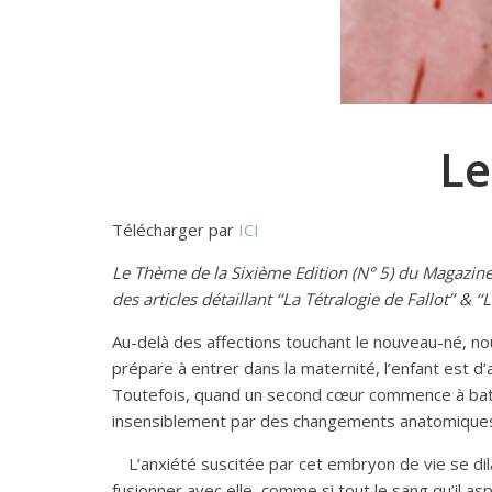
Le
Télécharger par
ICI
Le Thème de la Sixième Edition (N° 5) du Magazine
des articles détaillant ‘‘La Tétralogie de Fallot’’ & ‘
Au-delà des affections touchant le nouveau-né, nou
prépare à entrer dans la maternité, l’enfant est
Toutefois, quand un second cœur commence à battre
insensiblement par des changements anatomiques e
L’anxiété suscitée par cet embryon de vie se dila
fusionner avec elle, comme si tout le sang qu’il asp