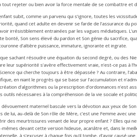
n tout rejeter ou bien avoir la force mentale de se combattre et d
nfant subit, comme un parvenu qui s’ignore, toutes les vicissitu
orité, quand cet adulte en devenir se farde de l’assurance du pol
r irrésistiblement entrainées par les vagues médiatiques. L’un de
inte bonté, Son sens élevé du pardon et Son génie du sacrifice, qua
-couronne d’altière puissance, immature, ignorante et ingrate.
que sachant résoudre une équation du second degré, ou des Niet
ure leur supériorité s’avère effectivement vraie, n’est-ce pas à l
a Science qui cherche toujours à être dépassée ? Au contraire, l’a
ifique, en niant le progrès qui se base sur l’accumulation et n’adme
a création d’algorithmes ou la prescription d’ordonnances n’est 
 outils nécessaires à la compréhension de la vie sociale et politi
dévouement maternel bascule vers la dévotion aux yeux de Son enf
rs de lui, au-delà de Son rôle de Mère, c’est une Femme avec une
ir des meurtrissures venant de leur propre enfant ? Elles qui ne 
es-mêmes devant cette version hideuse, acariâtre et, dans le mei
nelle, à s’excuser à chaque fois qu’il tombe, d’avoir causé une d