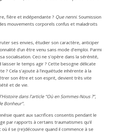
re, fière et indépendante ?
Que nenni
. Soumission
t des mouvements corporels confus et maladroits
ruter ses envies, étudier son caractère, anticiper
onnalité d’un être venu sans mode d’emploi. Parmi
sa socialisation. Ceci ne s’opère dans la sérénité,
nd laisser le temps agir ? Cette besogne délicate
e ? Cela s’ajoute à l’inquiétude inhérente à la
nétrer son être et son esprit, devient très vite
été et de vie.
’Histoire dans l’article ‘‘Où en Sommes-Nous ?’’,
de Bonheur’’.
amnésie quant aux sacrifices consentis pendant le
 par rapports à certains traumatismes qu’il
ent où il se (re)découvre quand il commence à se