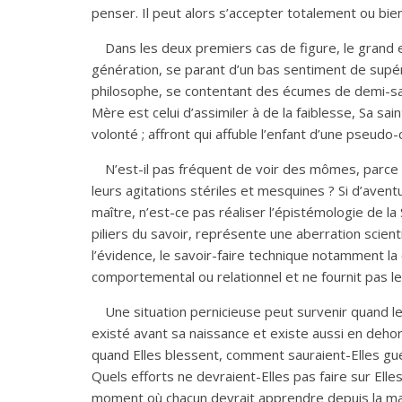
penser. Il peut alors s’accepter totalement ou bie
Dans les deux premiers cas de figure, le grand e
génération, se parant d’un bas sentiment de supéri
philosophe, se contentant des écumes de demi-savoi
Mère est celui d’assimiler à de la faiblesse, Sa sa
volonté ; affront qui affuble l’enfant d’une pseudo
N’est-il pas fréquent de voir des mômes, parce 
leurs agitations stériles et mesquines ? Si d’avent
maître, n’est-ce pas réaliser l’épistémologie de l
piliers du savoir, représente une aberration scient
l’évidence, le savoir-faire technique notamment l
comportemental ou relationnel et ne fournit pas les
Une situation pernicieuse peut survenir quand le 
existé avant sa naissance et existe aussi en deho
quand Elles blessent, comment sauraient-Elles guér
Quels efforts ne devraient-Elles pas faire sur Ell
moment où chacun devrait apprendre depuis la mater