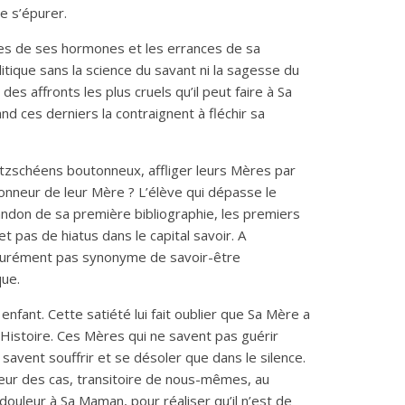
e s’épurer.
des de ses hormones et les errances de sa
itique sans la science du savant ni la sagesse du
s affronts les plus cruels qu’il peut faire à Sa
nd ces derniers la contraignent à fléchir sa
zschéens boutonneux, affliger leurs Mères par
’honneur de leur Mère ? L’élève qui dépasse le
bandon de sa première bibliographie, les premiers
t pas de hiatus dans le capital savoir. A
assurément pas synonyme de savoir-être
que.
ant. Cette satiété lui fait oublier que Sa Mère a
 Histoire. Ces Mères qui ne savent pas guérir
savent souffrir et se désoler que dans le silence.
lleur des cas, transitoire de nous-mêmes, au
ouleur à Sa Maman, pour réaliser qu’il n’est de