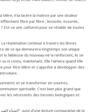
Mère, il lui lacère la matrice par une douleur
effilochent fibre par fibre ; lessivée, essorée,
r ? Est-ce une
catharsis
pour se rétablir de toutes
La réanimation continue à travers les lèvres
ntre de ce qui demeurera longtemps son unique
t la faiblesse du nouveau-né la renforcent, ils se
vu ni connu, maintenant, Elle l’aimera quand Elle
st née pour être Mère et s’apprête à développer des
introduire.
uvements et se transformer en sourires,
communion spirituelle. C’est bien plus grand que
t avec les nécessités des besoins biologiques et
الغني
‭ ‬
الحذاء
’’, suivi d’une lecture comparative de la