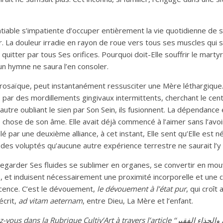
iable s’impatiente d’occuper entièrement la vie quotidienne de sa 
r. La douleur irradie en rayon de roue vers tous ses muscles qui s’
uitter par tous Ses orifices. Pourquoi doit-Elle souffrir le marty
un hymne ne saura l’en consoler.
prosaïque, peut instantanément ressusciter une Mère léthargique. 
 par des mordillements gingivaux intermittents, cherchant le ce
utre oubliant le sien par Son Sein, ils fusionnent. La dépendance e
chose de son âme. Elle avait déjà commencé à l’aimer sans l’avoir 
ellé par une deuxième alliance, à cet instant, Elle sent qu’Elle e
 des voluptés qu’aucune autre expérience terrestre ne saurait l’y 
 regarder Ses fluides se sublimer en organes, se convertir en mo
e, et induisent nécessairement une proximité incorporelle et une 
scence. C’est le dévouement,
le dévouement à l’état pur
, qui croî
écrit,
ad vitam aeternam
, entre Dieu, La Mère et l’enfant.
ous dans la Rubrique Cultiv’Art à travers l’article ‘‘
الفقير
‭ ‬
والحذاء
‭ ‬