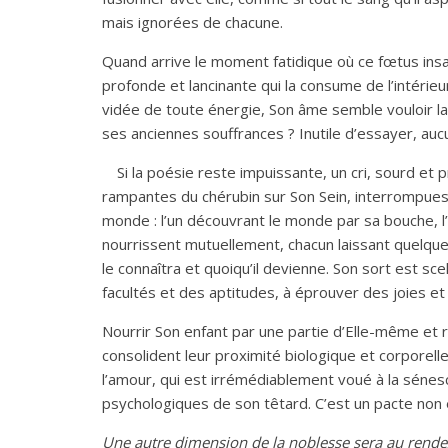
mais ignorées de chacune.
Quand arrive le moment fatidique où ce fœtus insat
profonde et lancinante qui la consume de l’intérieu
vidée de toute énergie, Son âme semble vouloir la q
ses anciennes souffrances ? Inutile d’essayer, auc
Si la poésie reste impuissante, un cri, sourd et 
rampantes du chérubin sur Son Sein, interrompues
monde : l’un découvrant le monde par sa bouche, l’a
nourrissent mutuellement, chacun laissant quelque 
le connaîtra et quoiqu’il devienne. Son sort est sc
facultés et des aptitudes, à éprouver des joies et
Nourrir Son enfant par une partie d’Elle-même et
consolident leur proximité biologique et corporell
l’amour, qui est irrémédiablement voué à la séne
psychologiques de son têtard. C’est un pacte non 
Une autre dimension de la noblesse sera au rendez-v