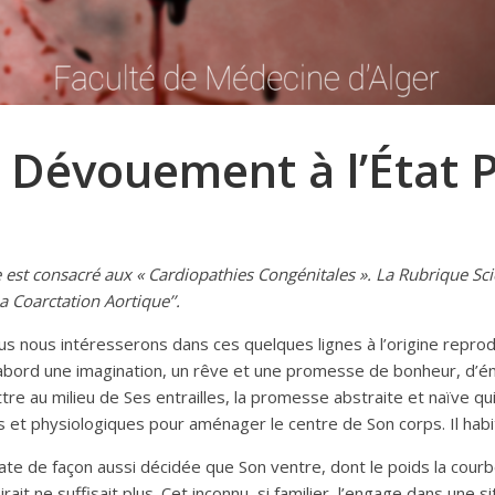
 Dévouement à l’État 
 est consacré aux « Cardiopathies Congénitales ». La Rubrique S
‘La Coarctation Aortique’’.
s nous intéresserons dans ces quelques lignes à l’origine reprod
 d’abord une imagination, un rêve et une promesse de bonheur, d
 au milieu de Ses entrailles, la promesse abstraite et naïve qui 
t physiologiques pour aménager le centre de Son corps. Il habit
te de façon aussi décidée que Son ventre, dont le poids la courbe
irait ne suffisait plus. Cet inconnu, si familier, l’engage dans une