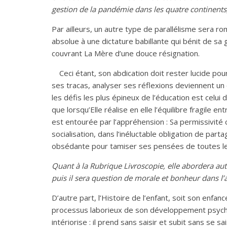
gestion de la pandémie dans les quatre continents,
Par ailleurs, un autre type de parallélisme sera 
absolue à une dictature babillante qui bénit de 
couvrant La Mère d’une douce résignation.
Ceci étant, son abdication doit rester lucide pour 
ses tracas, analyser ses réflexions deviennent u
les défis les plus épineux de l’éducation est celui 
que lorsqu’Elle réalise en elle l’équilibre fragile
est entourée par l’appréhension : Sa permissivité co
socialisation, dans l’inéluctable obligation de part
obsédante pour tamiser ses pensées de toutes les i
Quant à la Rubrique Livroscopie, elle abordera aut
puis il sera question de morale et bonheur dans l’art
D’autre part, l’Histoire de l’enfant, soit son enf
processus laborieux de son développement psycho
intériorise : il prend sans saisir et subit sans se