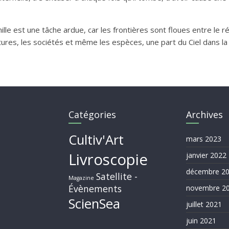
e est une tâche ardue, car les frontières sont floues entre le réel 
es, les sociétés et même les espèces, une part du Ciel dans la Ter
Catégories
Archives
Cultiv'Art
mars 2023
Livroscopie
janvier 2022
décembre 2
Satellite -
Magazine
Évènements
novembre 2
ScienSea
juillet 2021
juin 2021